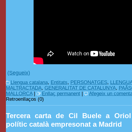
(Segueix)
Llengua catalana
,
Entitats
,
PERSONATGES
,
LLENGUA
MALTRACTADA
,
GENERALITAT DE CATALUNYA
,
PAÃ
MALLORCA
|
Enllaç permanent
|
Afegeix un comenta
Retroenllaços (0)
Tercera carta de Cil Buele a Orio
polític català empresonat a Madrid