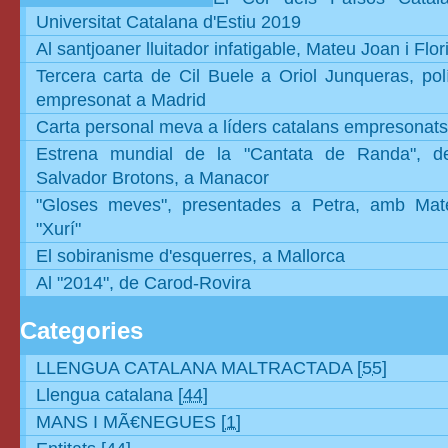
Universitat Catalana d'Estiu 2019
Al santjoaner lluitador infatigable, Mateu Joan i Flor
Tercera carta de Cil Buele a Oriol Junqueras, polí
empresonat a Madrid
Carta personal meva a líders catalans empresonats
Estrena mundial de la "Cantata de Randa", d
Salvador Brotons, a Manacor
"Gloses meves", presentades a Petra, amb Ma
"Xurí"
El sobiranisme d'esquerres, a Mallorca
Al "2014", de Carod-Rovira
Categories
LLENGUA CATALANA MALTRACTADA
[55]
Llengua catalana
[44]
MANS I MÃ€NEGUES
[1]