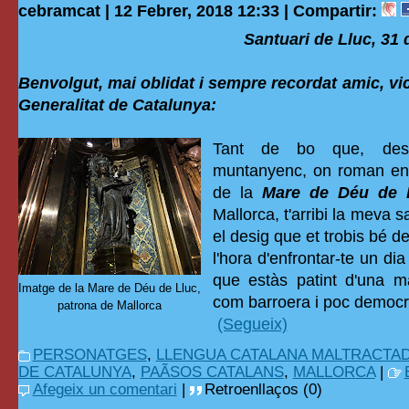
cebramcat | 12 Febrer, 2018 12:33 |
Compartir:
Santuari de Lluc, 31
Benvolgut, mai oblidat i sempre recordat amic, vi
Generalitat de Catalunya:
Tant de bo que, des 
muntanyenc, on roman enc
de la
Mare de Déu de 
Mallorca, t'arribi la meva s
el desig que et trobis bé de
l'hora d'enfrontar-te un di
que estàs patint d'una m
Imatge de la Mare de Déu de Lluc,
com barroera i poc democr
patrona de Mallorca
(Segueix)
PERSONATGES
,
LLENGUA CATALANA MALTRACTA
DE CATALUNYA
,
PAÃSOS CATALANS
,
MALLORCA
|
Afegeix un comentari
|
Retroenllaços (0)