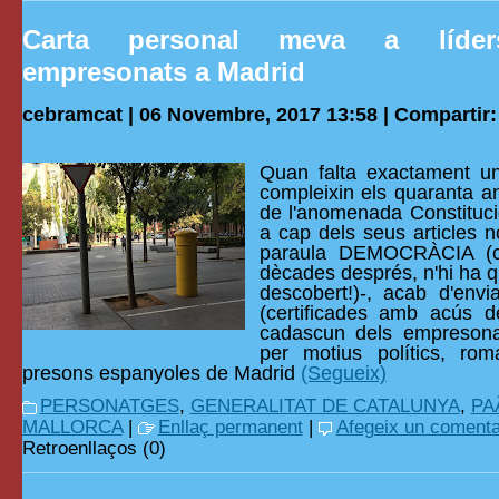
Carta personal meva a líder
empresonats a Madrid
cebramcat | 06 Novembre, 2017 13:58 |
Compartir:
Quan falta exactament u
compleixin els quaranta an
de l'anomenada Constituc
a cap dels seus articles 
paraula DEMOCRÀCIA (c
dècades després, n'hi ha q
descobert!)-, acab d'envi
(certificades amb acús d
cadascun dels empresona
per motius polítics, ro
presons espanyoles de Madrid
(Segueix)
PERSONATGES
,
GENERALITAT DE CATALUNYA
,
PA
MALLORCA
|
Enllaç permanent
|
Afegeix un comenta
Retroenllaços (0)