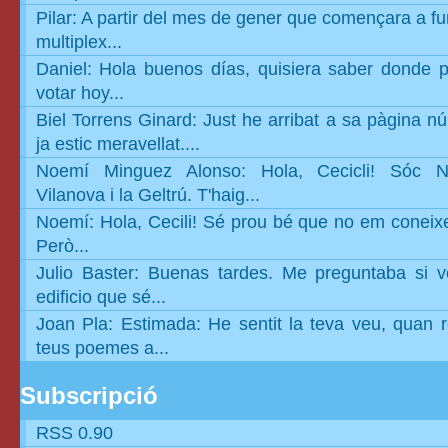
Pilar: A partir del mes de gener que començara a fu
multiplex...
Daniel: Hola buenos días, quisiera saber donde p
votar hoy...
Biel Torrens Ginard: Just he arribat a sa pàgina n
ja estic meravellat....
Noemí Minguez Alonso: Hola, Cecicli! Sóc 
Vilanova i la Geltrú. T'haig...
Noemí: Hola, Cecili! Sé prou bé que no em coneix
Però...
Julio Baster: Buenas tardes. Me preguntaba si v
edificio que sé...
Joan Pla: Estimada: He sentit la teva veu, quan r
teus poemes a...
Subscripció
RSS 0.90