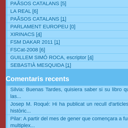
PAÃSOS CATALANS
[5]
LA REAL
[6]
PAÃSOS CATALANS
[1]
PARLAMENT EUROPEU
[0]
XIRINACS
[4]
FSM DAKAR 2011
[1]
FSCat-2008
[6]
GUILLEM SIMÓ ROCA, escriptor
[4]
SEBASTIÀ MESQUIDA
[1]
Comentaris recents
Silvia: Buenas Tardes, quisiera saber si su libro 
las...
Josep M. Roqué: Hi ha publicat un recull d'articl
històric...
Pilar: A partir del mes de gener que començara a fu
multiplex...