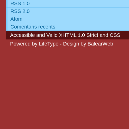
RSS 1.0
RSS 2.0
Atom
Comentaris recents
Accessible
and Valid
XHTML 1.0 Strict
and
CSS
Powered by
LifeType
- Design by
BalearWeb