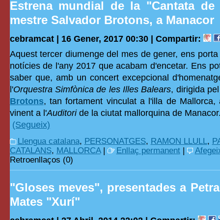
Estrena mundial de la "Cantata de
mestre Salvador Brotons, a Manacor
cebramcat | 16 Gener, 2017 00:30 |
Compartir:
Aquest tercer diumenge del mes de gener, ens porta
notícies de l'any 2017 que acabam d'encetar. Ens pot
saber que, amb un concert excepcional d'homenat
l'
Orquestra Simfònica de les Illes Balears
, dirigida p
Brotons
, tan fortament vinculat a l'illa de Mallorca
vinent a l'
Auditori
de la ciutat mallorquina de Manacor
(Segueix)
Llengua catalana
,
PERSONATGES
,
RAMON LLULL
,
P
CATALANS
,
MALLORCA
|
Enllaç permanent
|
Afegei
Retroenllaços (0)
"Gloses meves", presentades a Petr
Mates "Xurí"