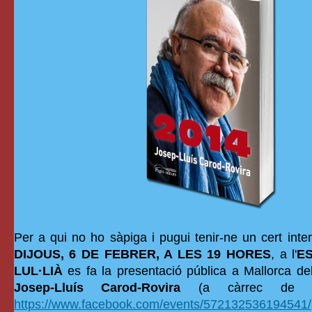
Per a qui no ho sàpiga i pugui tenir-ne un cert inte
DIJOUS, 6 DE FEBRER, A LES 19 HORES
, a l'
E
LUL·LIÀ
es fa la presentació pública a Mallorca del
Josep-Lluís Carod-Rovira
(a càrrec de Pa
https://www.facebook.com/events/572132536194541/