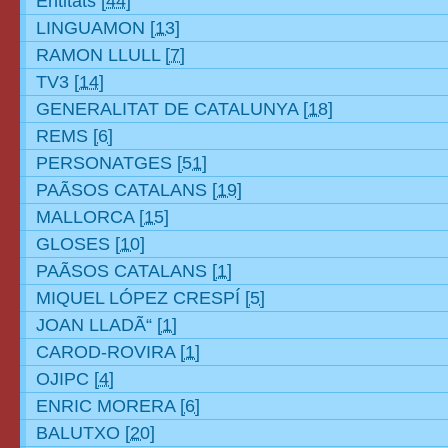
Entitats
[44]
LINGUAMON
[13]
RAMON LLULL
[7]
TV3
[14]
GENERALITAT DE CATALUNYA
[18]
REMS
[6]
PERSONATGES
[51]
PAÃSOS CATALANS
[19]
MALLORCA
[15]
GLOSES
[10]
PAÃSOS CATALANS
[1]
MIQUEL LÓPEZ CRESPÍ
[5]
JOAN LLADÃ“
[1]
CAROD-ROVIRA
[1]
OJIPC
[4]
ENRIC MORERA
[6]
BALUTXO
[20]