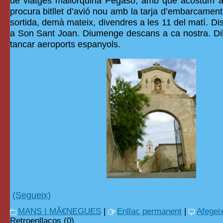
de viatges mallorquina Pegaso, amb què acostum a
procura bitllet d’avió nou amb la tarja d’embarcamen
sortida, demà mateix, divendres a les 11 del matí. D
a Son Sant Joan. Diumenge descans a ca nostra. D
tancar aeroports espanyols.
(Segueix)
MANS I MÃ€NEGUES
|
Enllaç permanent
|
Afegei
Retroenllaços (0)