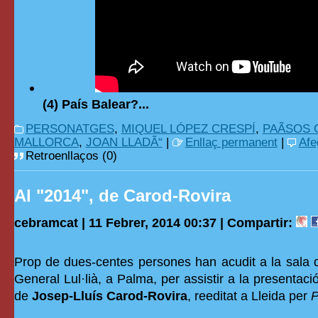
(4) País Balear?...
PERSONATGES
,
MIQUEL LÓPEZ CRESPÍ
,
PAÃSOS
MALLORCA
,
JOAN LLADÃ“
|
Enllaç permanent
|
Afe
Retroenllaços (0)
Al "2014", de Carod-Rovira
cebramcat | 11 Febrer, 2014 00:37 |
Compartir:
Prop de dues-centes persones han acudit a la sala d'
General Lul·lià, a Palma, per assistir a la presentació 
de
Josep-Lluís Carod-Rovira
, reeditat a Lleida per
P