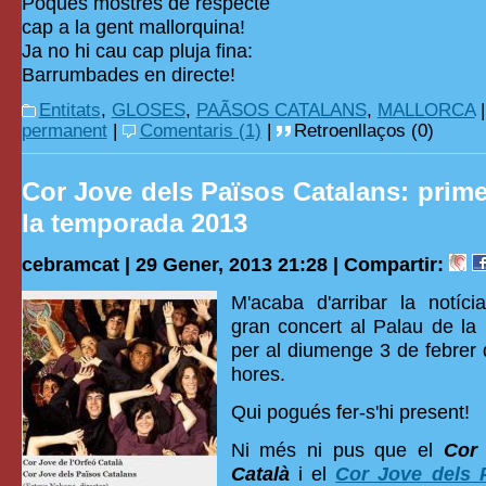
Poques mostres de respecte
cap a la gent mallorquina!
Ja no hi cau cap pluja fina:
Barrumbades en directe!
Entitats
,
GLOSES
,
PAÃSOS CATALANS
,
MALLORCA
permanent
|
Comentaris (1)
|
Retroenllaços (0)
Cor Jove dels Països Catalans: prime
la temporada 2013
cebramcat | 29 Gener, 2013 21:28 |
Compartir:
M'acaba d'arribar la notíc
gran concert al Palau de la
per al diumenge 3 de febrer 
hores.
Qui pogués fer-s'hi present!
Ni més ni pus que el
Cor 
Català
i el
Cor Jove dels 