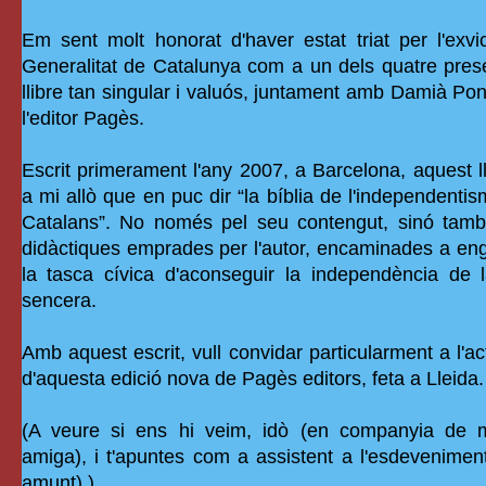
Em sent molt honorat d'haver estat triat per l'exvi
Generalitat de Catalunya com a un dels quatre pres
llibre tan singular i valuós, juntament amb Damià Po
l'editor Pagès.
Escrit primerament l'any 2007, a Barcelona, aquest l
a mi allò que en puc dir “la bíblia de l'independenti
Catalans”. No només pel seu contengut, sinó tamb
didàctiques emprades per l'autor, encaminades a eng
la tasca cívica d'aconseguir la independència de 
sencera.
Amb aquest escrit, vull convidar particularment a l'a
d'aquesta edició nova de Pagès editors, feta a Lleida
(A veure si ens hi veim, idò (en companyia de mo
amiga), i t'apuntes com a assistent a l'esdevenimen
amunt).)