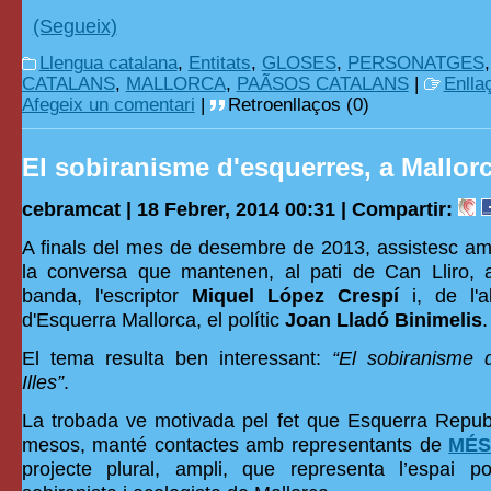
(Segueix)
Llengua catalana
,
Entitats
,
GLOSES
,
PERSONATGES
CATALANS
,
MALLORCA
,
PAÃSOS CATALANS
|
Enlla
Afegeix un comentari
|
Retroenllaços (0)
El sobiranisme d'esquerres, a Mallor
cebramcat | 18 Febrer, 2014 00:31 |
Compartir:
A finals del mes de desembre de 2013, assistesc amb
la conversa que mantenen, al pati de Can Lliro, 
banda, l'escriptor
Miquel López Crespí
i, de l'al
d'Esquerra Mallorca, el polític
Joan Lladó Binimelis
.
El tema resulta ben interessant:
“El sobiranisme 
Illes”
.
La trobada ve motivada pel fet que Esquerra Repub
mesos, manté contactes amb representants de
MÉS 
projecte plural, ampli, que representa l’espai pol