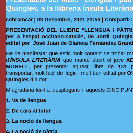
Quingles, a la llibreria Ínsula Literàr
cebramcat | 03 Desembre, 2021 23:53 |
Compartir:
PRESENTACIÓ DEL LLIBRE “LLENGUA I PÀTRIA
per a l’espai occitano-català”, de Jordi Quingle
editat per José Juan de Olañeta Fernández Grand
He de manifestar que estic molt content de trobar-m
d’
ÍNSULA LITERÀRIA
que manté obert el jove
AD
MORELL
, per presentar aquest llibre de 131 p
transportar, molt fàcil de llegir, i molt ben editat per
Ol
Quingles
d’autor.
M’agradaria fer-ho, desplegant-hi aquests CINC PUN
1. Va de llengua
2. De cara al futur
3. La noció de llengua
4. La noció de pàtria