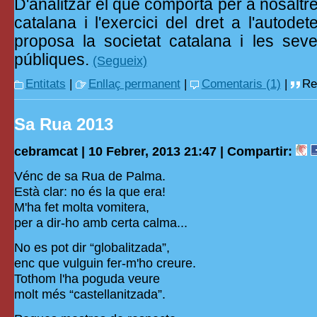
D'analitzar el que comporta per a nosaltre
catalana i l'exercici del dret a l'autode
proposa la societat catalana i les seve
públiques.
(Segueix)
Entitats
|
Enllaç permanent
|
Comentaris (1)
|
Re
Sa Rua 2013
cebramcat | 10 Febrer, 2013 21:47 |
Compartir:
Vénc de sa Rua de Palma.
Està clar: no és la que era!
M'ha fet molta vomitera,
per a dir-ho amb certa calma...
No es pot dir “globalitzada”,
enc que vulguin fer-m'ho creure.
Tothom l'ha poguda veure
molt més “castellanitzada”.