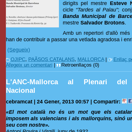
dirigits pel mestre
Esteve 
cicle
“Tardes al Palau”
; con
Banda Municipal de Barce
mestre
Salvador Brotons
.
Amb un repertori d'allò més 
han de contribuir a passar una vetlada agradosa i enri
(Segueix)
OJIPC
,
PAÃSOS CATALANS
,
MALLORCA
|
Enllaç 
Afegeix un comentari
|
Retroenllaços (0)
L'ANC-Mallorca al Plenari del 
Nacional
cebramcat | 24 Gener, 2013 00:57 |
Compartir:
«El mot català no és un mot que els catalan
imposem als valencians i als mallorquins, sinó u
seu com nostre».
Antoni Rovira i Virgili
, juny de 1932