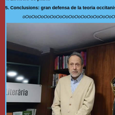
5. Conclusions: gran defensa de la teoria occitani
oOoOoOoOoOoOoOoOoOoOoOoOoOoOoO