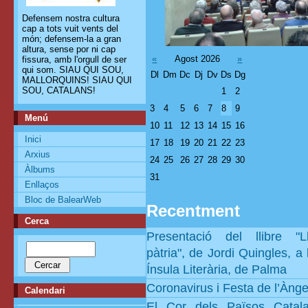
Defensem nostra cultura
cap a tots vuit vents del
món; defensem-la a gran
altura, sense por ni cap
«
Agost 2026
»
fissura, amb l'orgull de ser
qui som. SIAU QUI SOU,
Dl
Dm
Dc
Dj
Dv
Ds
Dg
MALLORQUINS! SIAU QUI
SOU, CATALANS!
1
2
3
4
5
6
7
8
9
Menú
10
11
12
13
14
15
16
Inici
17
18
19
20
21
22
23
Arxius
24
25
26
27
28
29
30
Àlbums
31
Enllaços
Bloc de BalearWeb
Recentment
Cerca
Presentació del llibre "
pàtria", de Jordi Quingles, a l
Ínsula Literària, de Palma
Coronavirus i Festa de l’Ànge
Calendari
El Cor dels Països Catal