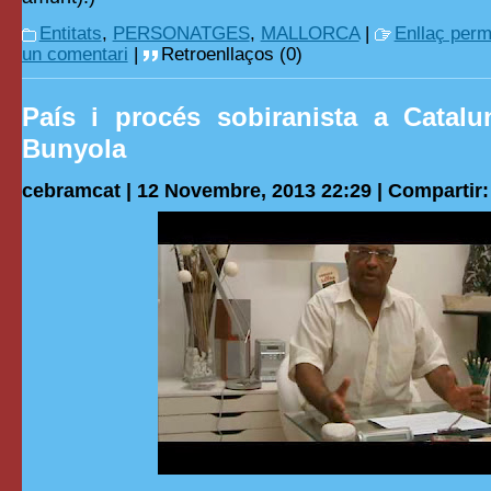
Entitats
,
PERSONATGES
,
MALLORCA
|
Enllaç per
un comentari
|
Retroenllaços (0)
País i procés sobiranista a Catal
Bunyola
cebramcat | 12 Novembre, 2013 22:29 |
Compartir: