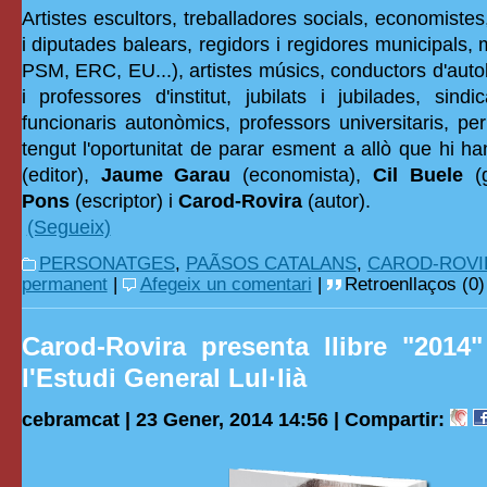
Artistes escultors, treballadores socials, economistes,
i diputades balears, regidors i regidores municipals, m
PSM, ERC, EU...), artistes músics, conductors d'auto
i professores d'institut, jubilats i jubilades, sindica
funcionaris autonòmics, professors universitaris, per
tengut l'oportunitat de parar esment a allò que hi ha
(editor),
Jaume Garau
(economista),
Cil Buele
(g
Pons
(escriptor) i
Carod-Rovira
(autor).
(Segueix)
PERSONATGES
,
PAÃSOS CATALANS
,
CAROD-ROVI
permanent
|
Afegeix un comentari
|
Retroenllaços (0)
Carod-Rovira presenta llibre "2014"
l'Estudi General Lul·lià
cebramcat | 23 Gener, 2014 14:56 |
Compartir: