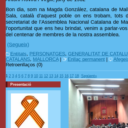
Bon dia, som na Magda González, catalana de Mall
Sala, català d’aquest poble on ens trobam, tots
secretariat de l’Assemblea Nacional Catalana de Mall
l’oportunitat que ens heu brindat, venim a parlar-vo
del centenar de membres de la nostra assemblea.
(Segueix)
Entitats
,
PERSONATGES
,
GENERALITAT DE CATAL
CATALANS
,
MALLORCA
|
Enllaç permanent
|
Afegei
Retroenllaços (0)
1
2
3
4
5
6
7
8
9
10
11
12
13
14
15
16
17
18
Següent»
Presentació