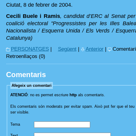
Ciutat, 8 de febrer de 2004.
Cecili Buele i Ramis
, candidat d’ERC al Senat per 
coalició electoral "Progressistes per les Illes Bal
Nacionalista / Esquerra Unida / Els Verds / Esquer
Catalunya)
PERSONATGES
|
Següent
|
Anterior
|
Comentari
Retroenllaços (0)
Comentaris
Afegeix un comentari
ATENCIÓ
: no es permet escriure
http
als comentaris.
Els comentaris són moderats per evitar spam. Això pot fer que el teu 
ser visible.
Tema
Text