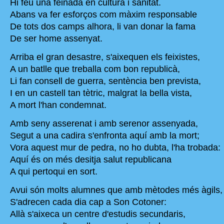
Hi féu una feinada en cultura i sanitat.
Abans va fer esforços com màxim responsable
De tots dos camps alhora, li van donar la fama
De ser home assenyat.
Arriba el gran desastre, s'aixequen els feixistes,
A un batlle que treballa com bon republicà,
Li fan consell de guerra, sentència ben prevista,
I en un castell tan tètric, malgrat la bella vista,
A mort l'han condemnat.
Amb seny asserenat i amb serenor assenyada,
Segut a una cadira s'enfronta aquí amb la mort;
Vora aquest mur de pedra, no ho dubta, l'ha trobada:
Aquí és on més desitja salut republicana
A qui pertoqui en sort.
Avui són molts alumnes que amb mètodes més àgils,
S'adrecen cada dia cap a Son Cotoner:
Allà s'aixeca un centre d'estudis secundaris,