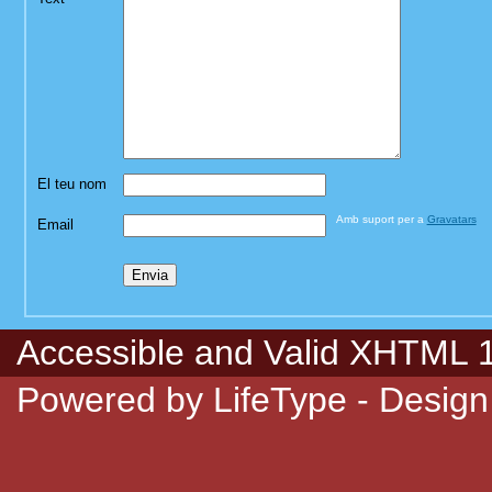
El teu nom
Amb suport per a
Gravatars
Email
Accessible
and Valid
XHTML 1.
Powered by
LifeType
- Design