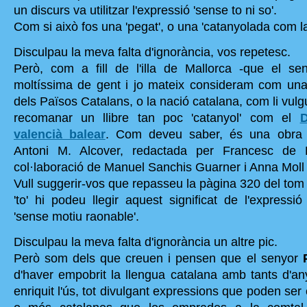
un discurs va utilitzar l'expressió 'sense to ni so'.
Com si això fos una 'pegat', o una 'catanyolada com la
Disculpau la meva falta d'ignorància, vos repetesc.
Però, com a fill de l'illa de Mallorca -que el s
moltíssima de gent i jo mateix consideram com una p
dels Països Catalans, o la nació catalana, com li vulg
recomanar un llibre tan poc 'catanyol' com el
D
valencià balear
. Com deveu saber, és una obra 
Antoni M. Alcover, redactada per Francesc de 
col·laboració de Manuel Sanchis Guarner i Anna Moll
Vull suggerir-vos que repasseu la pàgina 320 del tom 
'to' hi podeu llegir aquest significat de l'expressió
'sense motiu raonable'.
Disculpau la meva falta d'ignorància un altre pic.
Però som dels que creuen i pensen que el senyor
d'haver empobrit la llengua catalana amb tants d'an
enriquit l'ús, tot divulgant expressions que poden ser