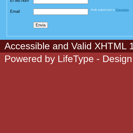
El teu nom
Amb suport per a
Gravatars
Email
Accessible
and Valid
XHTML 1.
Powered by
LifeType
- Design