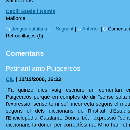
Salutacions
Cecili Buele i Ramis
Mallorca
Llengua catalana
|
Següent
|
Anterior
|
Comentari
Retroenllaços (0)
Comentaris
Patinant amb Puigcercós
CIL
| 10/12/2006, 16:33
“Fa quinze dies vaig escriure un comentari cr
Puigcercós perquè en comptes de dir “sense solta ni 
l'expressió “sense to ni so”, incorrecta segons el meu 
segons el dels diccionaris de l'Institut d'Estud
l'Enciclopèdia Catalana. Doncs bé, l'expressió “sens
diccionaris la donen per correctíssima. M'ho han fet 