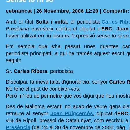
cebramcat | 26 Novembre, 2006 12:20 |
Compartir:
Amb el títol
Solta i volta
, el periodista
Carles Rib
Presència
envesteix contra el diputat d'
ERC
,
Joan
haver utilitzat en un discurs l'expressió
sense to ni so
.
Em sembla que s'ha passat unes quantes can
periodista principatí, a qui he tramés aquest escrit 
seguit:
Sr.
Carles Ribera
, periodista
Disculpau la meva falta d'ignorància, senyor
Carles R
No tenc el gust de conèixer-vos.
Però m'heu de permetre que vos digui que heu mostrat
Des de Mallorca estant, no acab de veure gens cl
retraure al senyor
Joan Puigcercós
, diputat d
ERC
vila de Ripoll, bressol de Catalunya", com escriviu a l
Presència
(del 24 al 30 de novembre de 2006, pàg. 2