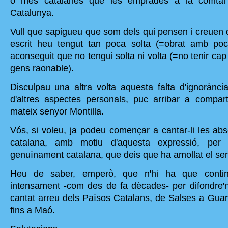
o més catalanes que les emprades a la comtal 
Catalunya.
Vull que sapigueu que som dels qui pensen i creuen 
escrit heu tengut tan poca solta (=obrat amb po
aconseguit que no tengui solta ni volta (=no tenir cap
gens raonable).
Disculpau una altra volta aquesta falta d'ignoràn
d'altres aspectes personals, puc arribar a compa
mateix senyor Montilla.
Vós, si voleu, ja podeu començar a cantar-li les abs
catalana, amb motiu d'aquesta expressió, per 
genuïnament catalana, que deis que ha amollat el se
Heu de saber, emperò, que n'hi ha que continu
intensament -com des de fa dècades- per difondre'n l
cantat arreu dels Països Catalans, de Salses a Gua
fins a Maó.