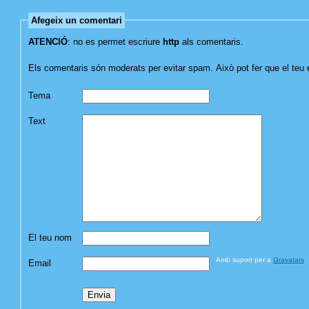
Afegeix un comentari
ATENCIÓ
: no es permet escriure
http
als comentaris.
Els comentaris són moderats per evitar spam. Això pot fer que el teu es
Tema
Text
El teu nom
Amb suport per a
Gravatars
Email