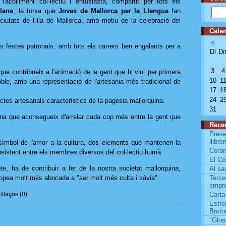
acolliment col·lectiu i entusiasta, compartit per tots els
lana
; la torxa que
Joves de Mallorca per la Llengua
fan
 ciutats de l'illa de Mallorca, amb motiu de la celebració del
Calen
«
s festes patronals, amb tots els carrers ben engalants per a
Dl
D
3
4
que contribueix a l'animació de la gent que hi viu: per primera
10
1
oble, amb una representació de l'artesania més tradicional de
17
1
24
2
ctes artesanals característics de la pagesia mallorquina.
31
lana que aconsegueix d'arrelar cada cop més entre la gent que
Rece
Presen
llibre
símbol de l'amor a la cultura, dos elements que mantenen la
Coron
nsistent entre els membres diversos del col·lectiu humà.
El Co
te, ha de contribuir a fer de la nostra societat mallorquina,
Al san
ropea molt més abocada a "
ser
molt més culta i sàvia".
Terce
empre
llaços (0)
Carta
Estre
Broto
"Glos