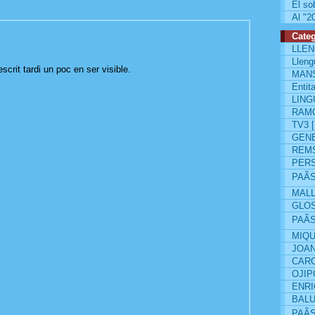
El so
Al "2
Categ
LLEN
Lleng
crit tardi un poc en ser visible.
MAN
Entit
LIN
RAM
TV3
GENE
REM
PER
PAÃ
MAL
GLO
PAÃ
MIQU
JOAN
CAR
OJI
ENR
BAL
PAÃ