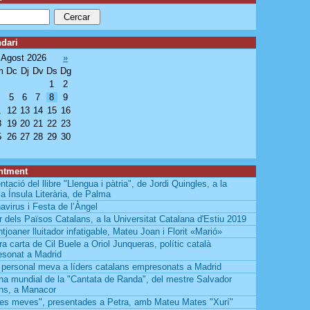
dari
Agost 2026
»
m
Dc
Dj
Dv
Ds
Dg
1
2
5
6
7
8
9
1
12
13
14
15
16
8
19
20
21
22
23
5
26
27
28
29
30
ntment
tació del llibre "Llengua i pàtria", de Jordi Quingles, a la
ria Ínsula Literària, de Palma
avirus i Festa de l’Àngel
r dels Països Catalans, a la Universitat Catalana d'Estiu 2019
tjoaner lluitador infatigable, Mateu Joan i Florit «Marió»
ra carta de Cil Buele a Oriol Junqueras, polític català
sonat a Madrid
 personal meva a líders catalans empresonats a Madrid
na mundial de la "Cantata de Randa", del mestre Salvador
ns, a Manacor
es meves", presentades a Petra, amb Mateu Mates "Xurí"