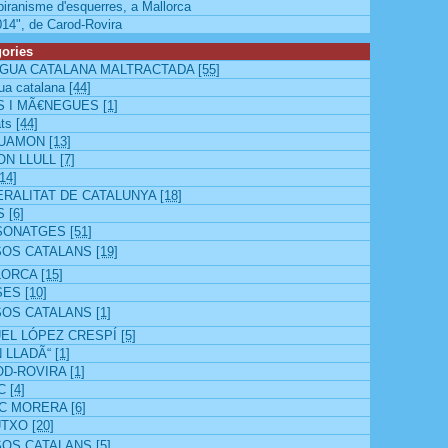
biranisme d'esquerres, a Mallorca
014", de Carod-Rovira
ories
GUA CATALANA MALTRACTADA
[55]
ua catalana
[44]
S I MÃ€NEGUES
[1]
ats
[44]
GUAMON
[13]
ON LLULL
[7]
[14]
RALITAT DE CATALUNYA
[18]
S
[6]
SONATGES
[51]
SOS CATALANS
[19]
LORCA
[15]
SES
[10]
SOS CATALANS
[1]
EL LÓPEZ CRESPÍ
[5]
 LLADÃ“
[1]
OD-ROVIRA
[1]
PC
[4]
IC MORERA
[6]
UTXO
[20]
SOS CATALANS
[5]