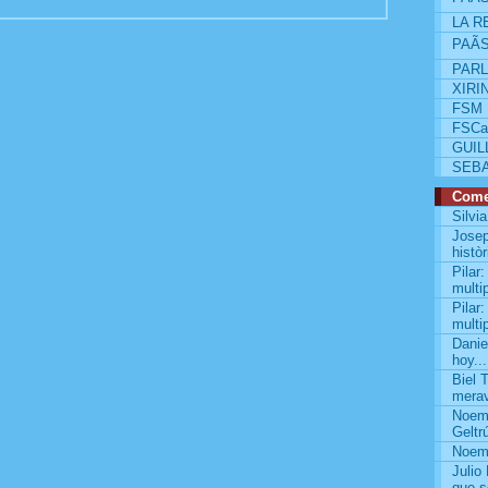
LA R
PAÃ
PAR
XIRI
FSM 
FSCa
GUIL
SEB
Come
Silvi
Josep
històr
Pilar
multip
Pilar
multip
Danie
hoy...
Biel 
merave
Noemí
Geltrú
Noemí
Julio
que s