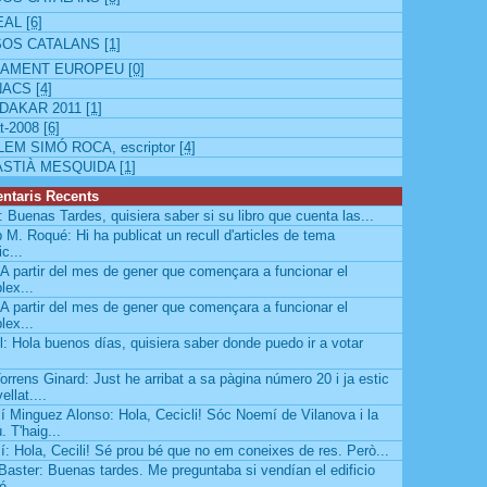
EAL
[6]
SOS CATALANS
[1]
LAMENT EUROPEU
[0]
NACS
[4]
DAKAR 2011
[1]
t-2008
[6]
LEM SIMÓ ROCA, escriptor
[4]
ASTIÀ MESQUIDA
[1]
ntaris Recents
a: Buenas Tardes, quisiera saber si su libro que cuenta las...
 M. Roqué: Hi ha publicat un recull d'articles de tema
ic...
: A partir del mes de gener que començara a funcionar el
lex...
: A partir del mes de gener que començara a funcionar el
lex...
l: Hola buenos días, quisiera saber donde puedo ir a votar
Torrens Ginard: Just he arribat a sa pàgina número 20 i ja estic
llat....
 Minguez Alonso: Hola, Cecicli! Sóc Noemí de Vilanova i la
. T'haig...
: Hola, Cecili! Sé prou bé que no em coneixes de res. Però...
 Baster: Buenas tardes. Me preguntaba si vendían el edificio
é...