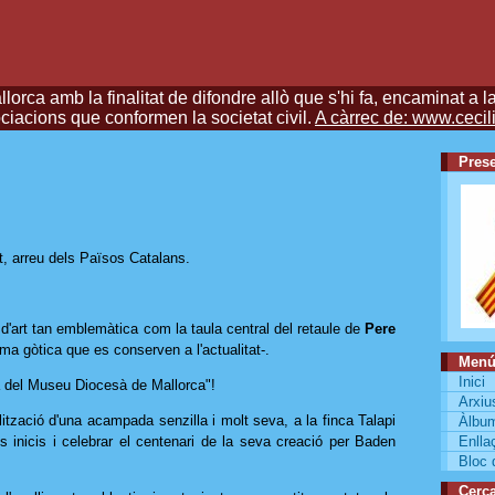
rca amb la finalitat de difondre allò que s'hi fa, encaminat a l
ociacions que conformen la societat civil.
A càrrec de: www.cecili
Prese
, arreu dels Països Catalans.
 d'art tan emblemàtica com la taula central del retaule de
Pere
ma gòtica que es conserven a l'actualitat-.
Men
Inici
la del Museu Diocesà de Mallorca"!
Arxiu
ització d'una acampada senzilla i molt seva, a la finca Talapi
Àlbu
ls inicis i celebrar el centenari de la seva creació per Baden
Enlla
Bloc 
Cerc