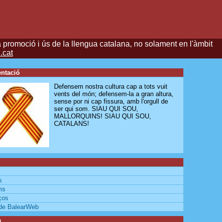
a promoció i ús de la llengua catalana, no solament en l'àmbit
.cat
ntació
Defensem nostra cultura cap a tots vuit
vents del món; defensem-la a gran altura,
sense por ni cap fissura, amb l'orgull de
ser qui som. SIAU QUI SOU,
MALLORQUINS! SIAU QUI SOU,
CATALANS!
ú
s
ms
ços
de BalearWeb
a