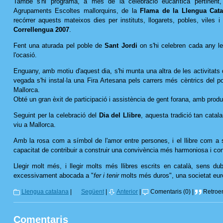
També s'hi programa, a més de la celebració eucarítica pertinent, l'
Agrupaments Escoltes mallorquins, de la
Flama de la Llengua Cata
recórrer aquests mateixos dies per instituts, llogarets, pobles, viles i
Correllengua 2007
.
Fent una aturada pel poble de
Sant Jordi
on s'hi celebren cada any le
l'ocasió.
Enguany, amb motiu d'aquest dia, s'hi munta una altra de les activitats 
vegada s'hi instal·la una Fira Artesana pels carrers més cèntrics del p
Mallorca.
Obté un gran èxit de participació i assistència de gent forana, amb produ
Seguint per la celebració del
Dia del Llibre
, aquesta tradició tan cata
viu a Mallorca.
Amb la rosa com a símbol de l'amor entre persones, i el llibre com a 
capacitat de contribuir a construir una convivència més harmoniosa i co
Llegir molt més, i llegir molts més llibres escrits en català, sens dub
excessivament abocada a "
fer i tenir
molts més duros", una societat eu
Llengua catalana
|
Següent
|
Anterior
|
Comentaris (0) |
Retroen
Comentaris