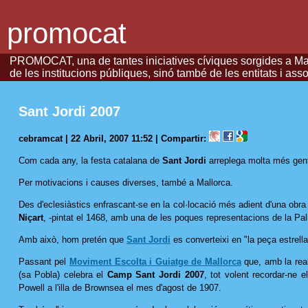
promocat
PROMOCAT, una de tantes iniciatives cíviques sorgides a Mallo
de les institucions públiques, sinó també de les entitats i ass
Sant Jordi 2007
cebramcat | 22 Abril, 2007 11:52 |
Compartir:
Com cada any, la festa catalana de
Sant Jordi
arreplega molta més gent
Per motivacions i causes diverses, també a Mallorca.
Des d'eclesiàstics enfrascant-se en la col·locació més adient d'una obra
Niçart
, -pintat el 1468, amb una de les poques representacions de la Pal
Amb això, hom pretén que
Sant Jordi
es converteixi en "la peça estrel
Passant pel
Moviment Escolta i Guiatge de Mallorca
que, amb la real
(sa Pobla) celebra el
Camp Sant Jordi 2007
, tot volent recordar-ne e
Powell a l'illa de Brownsea el mes d'agost de 1907.