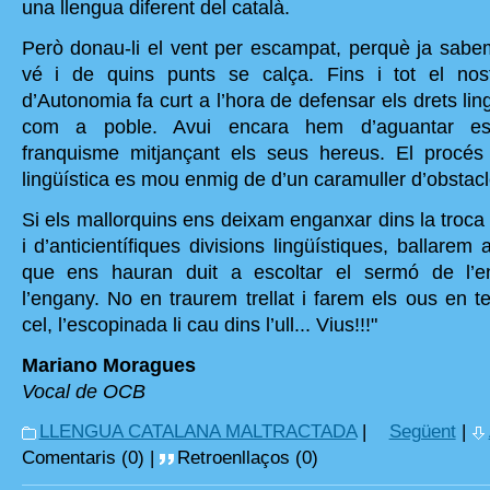
una llengua diferent del català.
Però donau-li el vent per escampat, perquè ja sab
vé i de quins punts se calça. Fins i tot el nost
d’Autonomia fa curt a l’hora de defensar els drets lin
com a poble. Avui encara hem d’aguantar es
franquisme mitjançant els seus hereus. El procés
lingüística es mou enmig de d’un caramuller d’obstacle
Si els mallorquins ens deixam enganxar dins la troca
i d’anticientífiques divisions lingüístiques, ballarem 
que ens hauran duit a escoltar el sermó de l’e
l’engany. No en traurem trellat i farem els ous en t
cel, l’escopinada li cau dins l’ull... Vius!!!"
Mariano Moragues
Vocal de OCB
LLENGUA CATALANA MALTRACTADA
|
Següent
|
Comentaris (0) |
Retroenllaços (0)