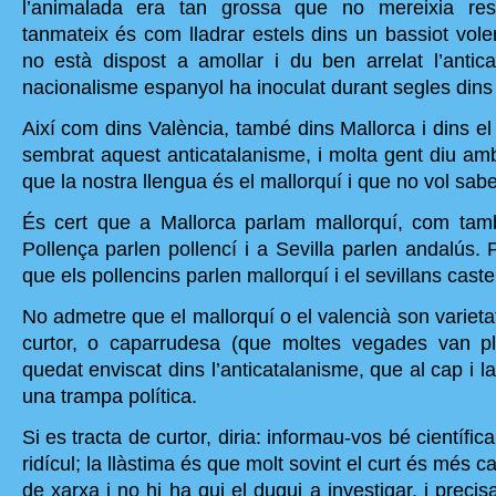
l’animalada era tan grossa que no mereixia re
tanmateix és com lladrar estels dins un bassiot vole
no està dispost a amollar i du ben arrelat l’antic
nacionalisme espanyol ha inoculat durant segles dins 
Així com dins València, també dins Mallorca i dins el
sembrat aquest anticatalanisme, i molta gent diu amb
que la nostra llengua és el mallorquí i que no vol sabe
És cert que a Mallorca parlam mallorquí, com tam
Pollença parlen pollencí i a Sevilla parlen andalús.
que els pollencins parlen mallorquí i el sevillans castel
No admetre que el mallorquí o el valencià son varietat
curtor, o caparrudesa (que moltes vegades van p
quedat enviscat dins l’anticatalanisme, que al cap i l
una trampa política.
Si es tracta de curtor, diria: informau-vos bé científic
ridícul; la llàstima és que molt sovint el curt és més c
de xarxa i no hi ha qui el dugui a investigar, i preci