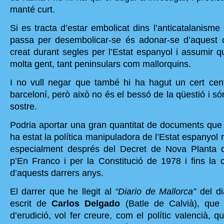
manté curt.
Si es tracta d’estar embolicat dins l’anticatalanisme p
passa per desembolicar-se és adonar-se d’aquest 
creat durant segles per l’Estat espanyol i assumir q
molta gent, tant peninsulars com mallorquins.
I no vull negar que també hi ha hagut un cert centr
barceloní, però això no és el bessó de la qüestió i són
sostre.
Podria aportar una gran quantitat de documents que 
ha estat la política manipuladora de l’Estat espanyol r
especialment després del Decret de Nova Planta 
p’En Franco i per la Constitució de 1978 i fins l
d’aquests darrers anys.
El darrer que he llegit al
“Diario de Mallorca”
del di
escrit de
Carlos Delgado
(Batle de Calvià), que
d’erudició, vol fer creure, com el polític valencià, q