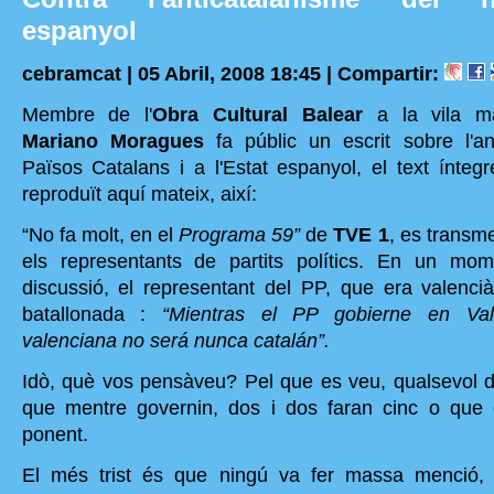
espanyol
cebramcat | 05 Abril, 2008 18:45 |
Compartir:
Membre de l'
Obra Cultural Balear
a la vila mal
Mariano Moragues
fa públic un escrit sobre l'an
Països Catalans i a l'Estat espanyol, el text ínteg
reproduït aquí mateix, així:
“No fa molt, en el
Programa 59”
de
TVE 1
, es transm
els representants de partits polítics. En un mo
discussió, el representant del PP, que era valenci
batallonada :
“Mientras el PP gobierne en Val
valenciana no será nunca catalán”.
Idò, què vos pensàveu? Pel que es veu, qualsevol d
que mentre governin, dos i dos faran cinc o que e
ponent.
El més trist és que ningú va fer massa menció,