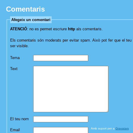
Comentaris
Afegeix un comentari
ATENCIÓ
: no es permet escriure
http
als comentaris.
Els comentaris són moderats per evitar spam. Això pot fer que el teu 
ser visible.
Tema
Text
El teu nom
Amb suport per a
Gravatars
Email