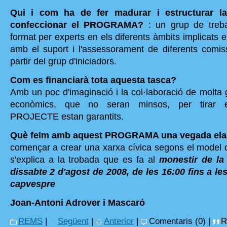
Qui i com ha de fer madurar i estructurar la
confeccionar el PROGRAMA?
: un grup de treball
format per experts en els diferents àmbits implicats
amb el suport i l'assessorament de diferents comi
partir del grup d'iniciadors.
Com es financiarà tota aquesta tasca?
Amb un poc d'imaginació i la col·laboració de molta 
econòmics, que no seran minsos, per tirar 
PROJECTE estan garantits.
Què feim amb aquest PROGRAMA una vegada elabo
començar a crear una xarxa cívica segons el model de
s'explica a la trobada que es fa al
monestir de la
dissabte 2 d'agost de 2008, de les 16:00 fins a le
capvespre
Joan-Antoni Adrover i Mascaró
REMS
|
Següent
|
Anterior
|
Comentaris (0) |
R