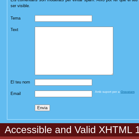
ser visible.
Tema
Text
El teu nom
Amb suport per a
Gravatars
Email
Accessible
and Valid
XHTML 1.