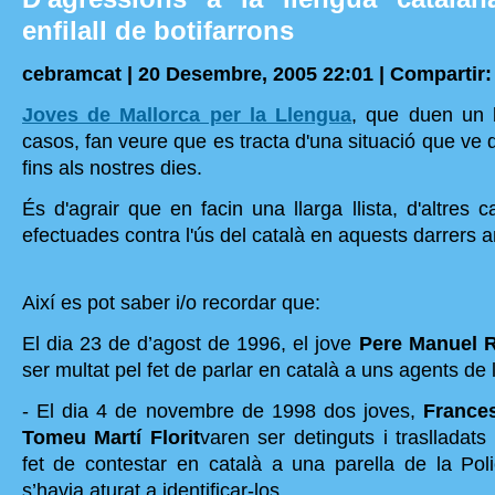
enfilall de botifarrons
cebramcat | 20 Desembre, 2005 22:01 |
Compartir:
Joves de Mallorca per la Llengua
, que duen un
casos, fan veure que es tracta d'una situació que ve d'
fins als nostres dies.
És d'agrair que en facin una llarga llista, d'altres 
efectuades contra l'ús del català en aquests darrers a
Així es pot saber i/o recordar que:
El dia 23 de d’agost de 1996, el jove
Pere Manuel 
ser multat pel fet de parlar en català a uns agents de 
- El dia 4 de novembre de 1998 dos joves,
Frances
Tomeu Martí Florit
varen ser detinguts i traslladats
fet de contestar en català a una parella de la Pol
s’havia aturat a identificar-los.