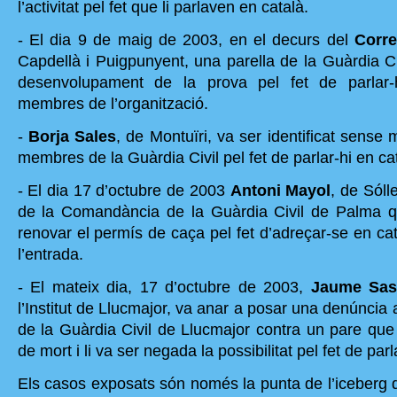
l’activitat pel fet que li parlaven en català.
- El dia 9 de maig de 2003, en el decurs del
Corre
Capdellà i Puigpunyent, una parella de la Guàrdia Civi
desenvolupament de la prova pel fet de parlar-
membres de l’organització.
-
Borja Sales
, de Montuïri, va ser identificat sense m
membres de la Guàrdia Civil pel fet de parlar-hi en ca
- El dia 17 d’octubre de 2003
Antoni Mayol
, de Sóll
de la Comandància de la Guàrdia Civil de Palma q
renovar el permís de caça pel fet d’adreçar-se en ca
l’entrada.
- El mateix dia, 17 d’octubre de 2003,
Jaume Sas
l’Institut de Llucmajor, va anar a posar una denúnci
de la Guàrdia Civil de Llucmajor contra un pare que
de mort i li va ser negada la possibilitat pel fet de parl
Els casos exposats són només la punta de l’iceberg d