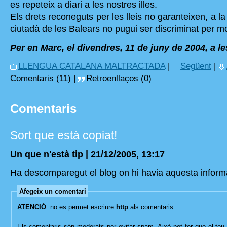
es repeteix a diari a les nostres illes.
Els drets reconeguts per les lleis no garanteixen, a la
ciutadà de les Balears no pugui ser discriminat per mot
Per en Marc, el divendres, 11 de juny de 2004, a le
LLENGUA CATALANA MALTRACTADA
|
Següent
|
Comentaris (11) |
Retroenllaços (0)
Comentaris
Sort que està copiat!
Un que n'està tip | 21/12/2005, 13:17
Ha descomparegut el blog on hi havia aquesta inform
Afegeix un comentari
ATENCIÓ
: no es permet escriure
http
als comentaris.
Els comentaris són moderats per evitar spam. Això pot fer que el teu 