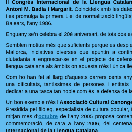
II Congrés Internacional de la Llengua Catala
Antoni M. Badia i Margarit
. Coincideix amb les dat
i es promulga la primera Llei de normalització lingüíst
Balears, l’any 1986.
Enguany se’n celebra el 20è aniversari, de tots dos 
Semblen motius més que suficients perquè es despleg
Mallorca, iniciatives diverses que apuntin a conti
ciutadania a engrescar-se en el projecte de defen
llengua catalana als àmbits on aquesta n’és l’única ll
Com ho han fet al llarg d’aquests darrers cents any
una dificultats, tantíssimes de persones i entitats
dedicar a una tasca tan noble com és la defensa de la
Un bon exemple n’és l’
Associació Cultural Canonge
Presidida pel filòleg, especialista de cultura popular,
mitjan mes d’
octubre
de l’any 2005 proposa començ
commemoració, de cara a l’any 2006, del centena
Internacional de la Llengua Catalana
.