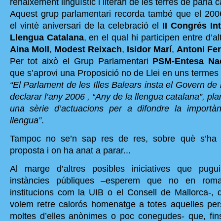
renaixement lingüístic i literari de les terres de parla 
Aquest grup parlamentari recorda també que el 2
el vintè aniversari de la celebració el
II Congrés In
Llengua Catalana
, en el qual hi participen entre d’al
Aina Moll
,
Modest Reixach
,
Isidor Marí
,
Antoni Fe
Per tot això el Grup Parlamentari
PSM-Entesa Nac
que s’aprovi una Proposició no de Llei en uns termes
“El Parlament de les Illes Balears insta el Govern de l
declarar l’any 2006 , “Any de la llengua catalana”, plani
una sèrie d’actuacions per a difondre la importà
llengua”
.
Tampoc no se’n sap res de res, sobre què s’ha
proposta i on ha anat a parar...
Al marge d’altres posibles iniciatives que pugui
instàncies públiques –esperem que no en rom
institucions com la UIB o el Consell de Mallorca-,
volem retre calorós homenatge a totes aquelles pers
moltes d’elles anònimes o poc conegudes- que, fin