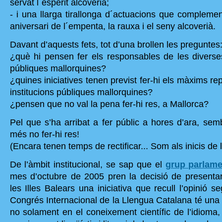
servat l´esperit alcoverià;
- i una llarga tirallonga d´actuacions que compleme
aniversari de l´empenta, la rauxa i el seny alcoverià.
Davant d’aquests fets, tot d’una brollen les preguntes
¿què hi pensen fer els responsables de les diverse
públiques mallorquines?
¿quines iniciatives tenen previst fer-hi els màxims re
institucions públiques mallorquines?
¿pensen que no val la pena fer-hi res, a Mallorca?
Pel que s’ha arribat a fer públic a hores d’ara, sem
més no fer-hi res!
(Encara tenen temps de rectificar... Som als inicis de 
De l’àmbit institucional, se sap que el
grup parlame
mes d’octubre de 2005 pren la decisió de presenta
les Illes Balears una iniciativa que recull l’opinió se
Congrés Internacional de la Llengua Catalana té una 
no solament en el coneixement científic de l’idioma,