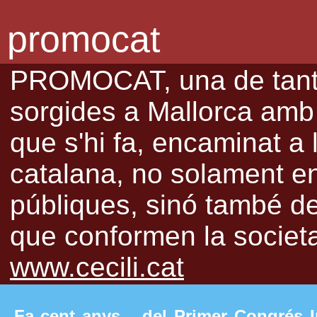
promocat
PROMOCAT, una de tantes
sorgides a Mallorca amb l
que s'hi fa, encaminat a 
catalana, no solament en 
públiques, sinó també de 
que conformen la societat
www.cecili.cat
Fa cent anys... del Primer Congrés I