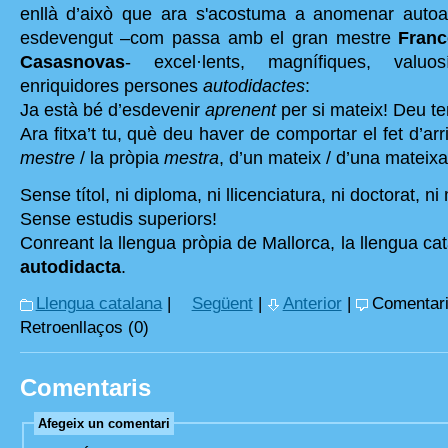
enllà d’això que ara s'acostuma a anomenar autoa
esdevengut –com passa amb el gran mestre
Franc
Casasnovas
- excel·lents, magnífiques, valu
enriquidores persones
autodidactes
:
Ja està bé d’esdevenir
aprenent
per si mateix! Deu ten
Ara fitxa’t tu, què deu haver de comportar el fet d’arr
mestre
/ la pròpia
mestra
, d’un mateix / d’una mateixa
Sense títol, ni diploma, ni llicenciatura, ni doctorat, ni
Sense estudis superiors!
Conreant la llengua pròpia de Mallorca, la llengua c
autodidacta
.
Llengua catalana
|
Següent
|
Anterior
|
Comentari
Retroenllaços (0)
Comentaris
Afegeix un comentari