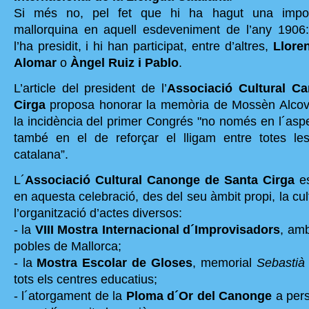
Si més no, pel fet que hi ha hagut una import
mallorquina en aquell esdeveniment de l’any 1906
l’ha presidit, i hi han participat, entre d’altres,
Llore
Alomar
o
Àngel Ruiz i Pablo
.
L’article del president de l’
Associació Cultural C
Cirga
proposa honorar la memòria de Mossèn Alco
la incidència del primer Congrés "no només en l´aspec
també en el de reforçar el lligam entre totes le
catalana”.
L´
Associació Cultural Canonge de Santa Cirga
es
en aquesta celebració, des del seu àmbit propi, la cu
l’organització d’actes diversos:
- la
VIII Mostra Internacional d´Improvisadors
, amb
pobles de Mallorca;
- la
Mostra Escolar de Gloses
, memorial
Sebastià
tots els centres educatius;
- l´atorgament de la
Ploma d´Or del Canonge
a pers