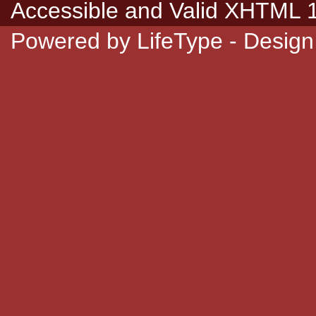
Accessible
and Valid
XHTML 1.
Powered by
LifeType
- Design