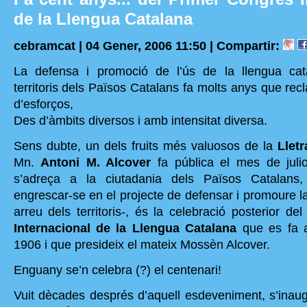
de la Llengua Catalana
cebramcat | 04 Gener, 2006 11:50 |
Compartir:
La defensa i promoció de l’ús de la llengua cat
territoris dels Països Catalans fa molts anys que recl
d’esforços,
Des d’àmbits diversos i amb intensitat diversa.
Sens dubte, un dels fruits més valuosos de la
Llet
Mn.
Antoni M. Alcover
fa pública el mes de juli
s’adreça a la ciutadania dels Països Catalans
engrescar-se en el projecte de defensar i promoure l
arreu dels territoris-, és la celebració posterior de
Internacional de la Llengua Catalana
que es fa a
1906 i que presideix el mateix Mossèn Alcover.
Enguany se’n celebra (?) el centenari!
Vuit dècades després d’aquell esdeveniment, s’inaug